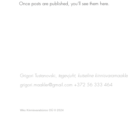
Once posts are published, you’ll see them here.
Grigori Tustanovski,
tegevjuht, kutseline kinnisvaramaakle
grigori.maakler@gmail.com
+372 56 333 464
Wiru Kinnisvarabüroo OÜ © 2024